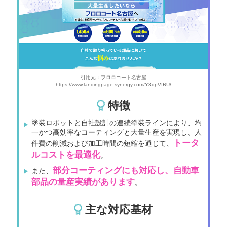
引用元：フロロコート名古屋
https://www.landingpage-synergy.com/Y3dpVfRU/
特徴
塗装ロボットと自社設計の連続塗装ラインにより、均
一かつ高効率なコーティングと大量生産を実現し、人
トータ
件費の削減および加工時間の短縮を通じて、
ルコストを最適化
。
部分コーティングにも対応し、自動車
また、
部品の量産実績があります
。
主な対応基材