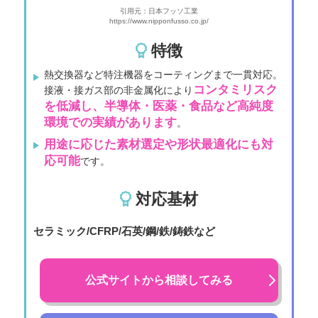
引用元：日本フッソ工業
https://www.nipponfusso.co.jp/
特徴
熱交換器など特注機器をコーティングまで一貫対応。
コンタミリスク
接液・接ガス部の非金属化により
を低減し、半導体・医薬・食品など高純度
環境での実績があります
。
用途に応じた素材選定や形状最適化にも対
応可能
です。
対応基材
セラミック/CFRP/石英/鋼/鉄/鋳鉄など
公式サイトから相談してみる