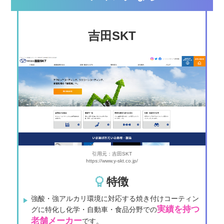
吉⽥SKT
引用元：吉田SKT
https://www.y-skt.co.jp/
特徴
強酸・強アルカリ環境に対応する焼き付けコーティン
実績を持つ
グに特化し化学・自動車・食品分野での
老舗メーカー
です。