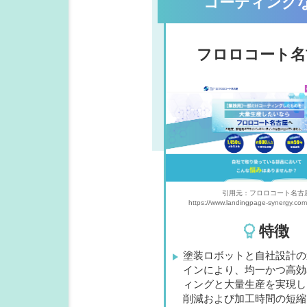
コーティング
フロロコート名
引用元：フロロコート名古
https://www.landingpage-synergy.co
特徴
塗装ロボットと自社設計の
インにより、均一かつ高効
ィングと大量生産を実現し
削減および加工時間の短縮