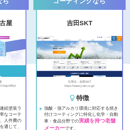
なら
コーティングなら
古屋
吉⽥SKT
屋
引用元：吉田SKT
m/Y3dpVfRU/
https://www.y-skt.co.jp/
特徴
連続塗装ラ
強酸・強アルカリ環境に対応する焼き
率なコーテ
付けコーティングに特化し化学・自動
、人件費の
実績を持つ老舗
車・食品分野での
を通じて、
メーカー
です。