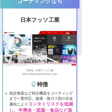
コーティングなら
日本フッソ工業
引用元：日本フッソ工業
https://www.nipponfusso.co.jp/
特徴
熱交換器など特注機器をコーティング
まで一貫対応。接液・接ガス部の非金
コンタミリスクを低減
属化により
し、半導体・医薬・食品など高