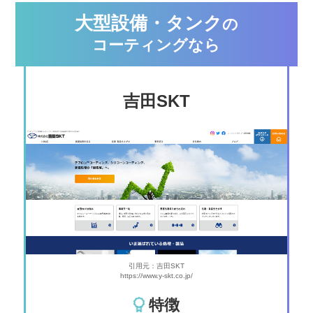
大型設備・タンク
の
コーティングなら
吉⽥SKT
引用元：吉田SKT
https://www.y-skt.co.jp/
特徴