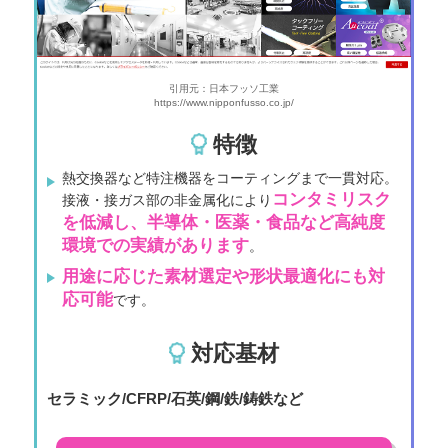
引用元：日本フッソ工業
https://www.nipponfusso.co.jp/
特徴
熱交換器など特注機器をコーティングまで一貫対応。
コンタミリスク
接液・接ガス部の非金属化により
を低減し、半導体・医薬・食品など高純度
環境での実績があります
。
用途に応じた素材選定や形状最適化にも対
応可能
です。
対応基材
セラミック/CFRP/石英/鋼/鉄/鋳鉄など