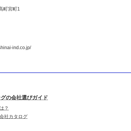
高町宮町1
ai-ind.co.jp/
ングの会社選びガイド
は？
会社カタログ