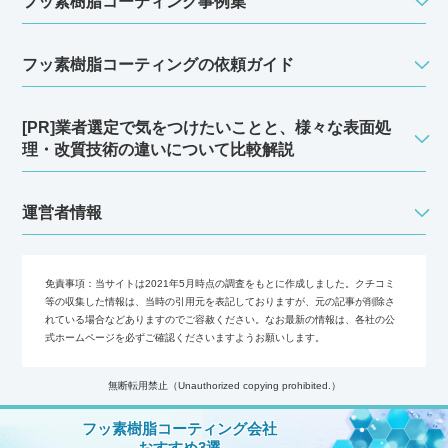
フッ素樹脂コーティング事例集
フッ素樹脂コーティングの依頼ガイド
[PR]業者選定で気をつけたいことと、様々な表面処
理・改質技術の違いについて比較解説
運営者情報
免責事項：
当サイトは2021年5月時点の調査をもとに作成しました。クチコミ
等の収集した情報は、当時の引用元を表記しておりますが、元の記事が削除さ
れている場合などありますのでご容赦ください。なお最新の情報は、各社の公
式ホームページを必ずご確認くださいますようお願いします。
無断転用禁止（Unauthorized copying prohibited.）
Copyright (C)
フッ素樹脂コーティングの会社選びガイド
All
フッ素樹脂コーティング会社
おすすめ3選
Rights Reserved.