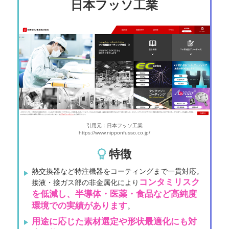
日本フッソ工業
引用元：日本フッソ工業
https://www.nipponfusso.co.jp/
特徴
熱交換器など特注機器をコーティングまで一貫対応。
コンタミリスク
接液・接ガス部の非金属化により
を低減し、半導体・医薬・食品など高純度
環境での実績があります
。
用途に応じた素材選定や形状最適化にも対